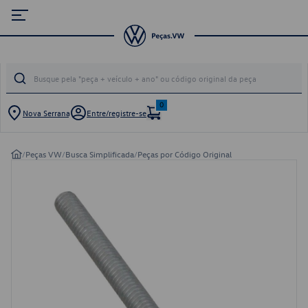
0
Nova Serrana
Entre/registre-se
/
Peças VW
/
Busca Simplificada
/
Peças por Código Original