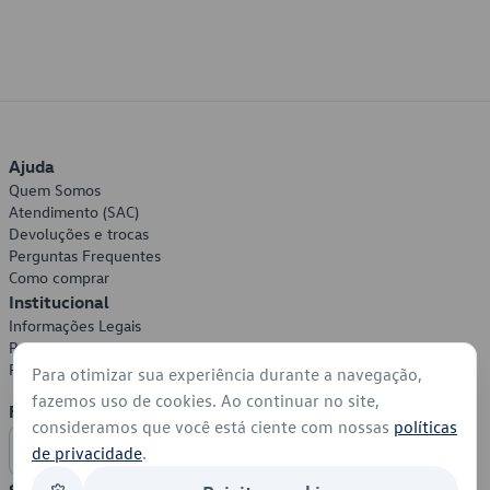
Ajuda
Quem Somos
Atendimento (SAC)
Devoluções e trocas
Perguntas Frequentes
Como comprar
Institucional
Informações Legais
Política de Privacidade
Política de Cookies
Para otimizar sua experiência durante a navegação,
fazemos uso de cookies. Ao continuar no site,
Formas de Pagamento
consideramos que você está ciente com nossas
políticas
de privacidade
.