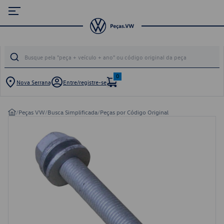
0
Nova Serrana
Entre/registre-se
/
Peças VW
/
Busca Simplificada
/
Peças por Código Original