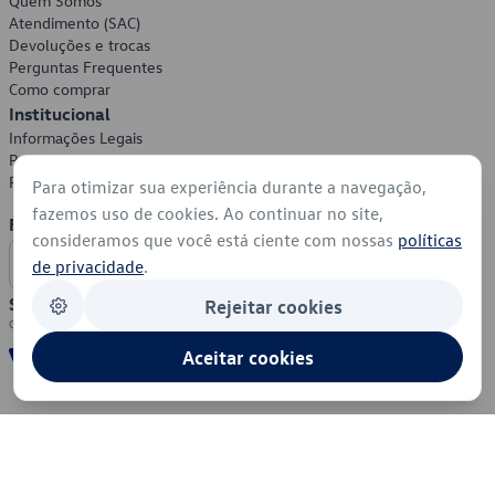
Quem Somos
Atendimento (SAC)
Devoluções e trocas
Perguntas Frequentes
Como comprar
Institucional
Informações Legais
Política de Privacidade
Política de Cookies
Para otimizar sua experiência durante a navegação,
fazemos uso de cookies. Ao continuar no site,
Formas de Pagamento
consideramos que você está ciente com nossas
políticas
de privacidade
.
Segurança
Rejeitar cookies
Aceitar cookies
© 2026 - Volkswagen do Brasil - Todos os direitos reservados