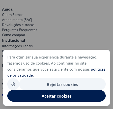
Ajuda
Quem Somos
Atendimento (SAC)
Devoluções e trocas
Perguntas Frequentes
Como comprar
Institucional
Informações Legais
Política de Privacidade
Política de Cookies
Para otimizar sua experiência durante a navegação,
fazemos uso de cookies. Ao continuar no site,
Formas de Pagamento
consideramos que você está ciente com nossas
políticas
de privacidade
.
Segurança
Rejeitar cookies
Aceitar cookies