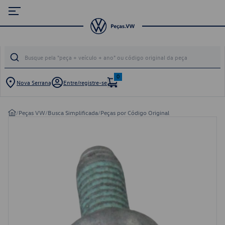
0
Nova Serrana
Entre/registre-se
/
Peças VW
/
Busca Simplificada
/
Peças por Código Original