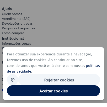
Ajuda
Quem Somos
Atendimento (SAC)
Devoluções e trocas
Perguntas Frequentes
Como comprar
Institucional
Informações Legais
Política de Privacidade
Política de Cookies
Para otimizar sua experiência durante a navegação,
fazemos uso de cookies. Ao continuar no site,
Formas de Pagamento
consideramos que você está ciente com nossas
políticas
de privacidade
.
Segurança
Rejeitar cookies
Aceitar cookies