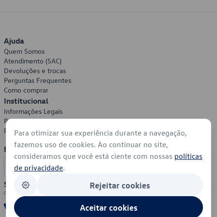
Ajuda
Quem Somos
Atendimento (SAC)
Devoluções e trocas
Perguntas Frequentes
Como comprar
Institucional
Informações Legais
Política de Privacidade
Política de Cookies
Para otimizar sua experiência durante a navegação,
fazemos uso de cookies. Ao continuar no site,
Formas de Pagamento
consideramos que você está ciente com nossas
políticas
de privacidade
.
Segurança
Rejeitar cookies
Aceitar cookies