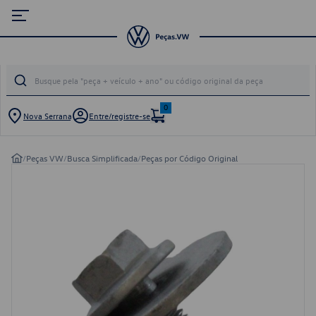
0
Nova Serrana
Entre/registre-se
/
Peças VW
/
Busca Simplificada
/
Peças por Código Original