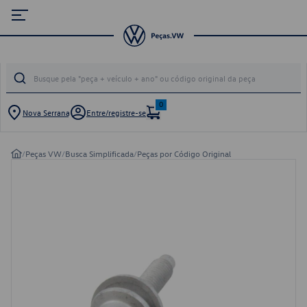
0
Nova Serrana
Entre/registre-se
/
Peças VW
/
Busca Simplificada
/
Peças por Código Original