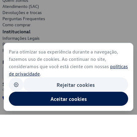
Quem Somos
Atendimento (SAC)
Devoluções e trocas
Perguntas Frequentes
Como comprar
Institucional
Informações Legais
Política de Privacidade
Política de Cookies
Para otimizar sua experiência durante a navegação,
fazemos uso de cookies. Ao continuar no site,
Formas de Pagamento
consideramos que você está ciente com nossas
políticas
de privacidade
.
Segurança
Rejeitar cookies
Aceitar cookies
© 2026 - Volkswagen do Brasil - Todos os direitos reservados