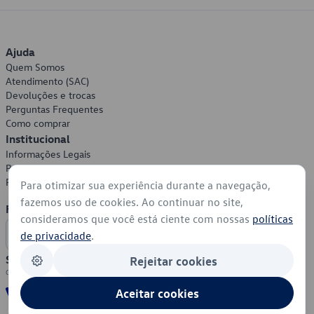
Ajuda
Quem Somos
Atendimento (SAC)
Devoluções e trocas
Perguntas Frequentes
Como comprar
Institucional
Informações Legais
Política de Privacidade
Política de Cookies
Para otimizar sua experiência durante a navegação,
fazemos uso de cookies. Ao continuar no site,
Formas de Pagamento
consideramos que você está ciente com nossas
políticas
de privacidade
.
Segurança
Rejeitar cookies
Aceitar cookies