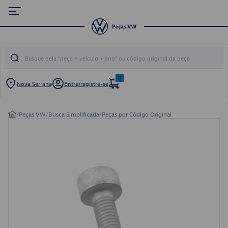
0
Nova Serrana
Entre/registre-se
/
Peças VW
/
Busca Simplificada
/
Peças por Código Original