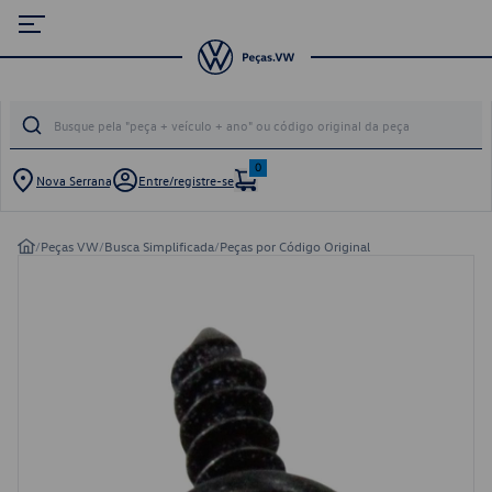
0
Nova Serrana
Entre/registre-se
/
Peças VW
/
Busca Simplificada
/
Peças por Código Original