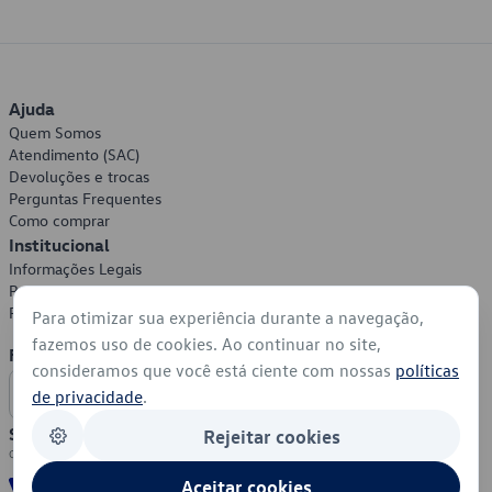
Ajuda
Quem Somos
Atendimento (SAC)
Devoluções e trocas
Perguntas Frequentes
Como comprar
Institucional
Informações Legais
Política de Privacidade
Política de Cookies
Para otimizar sua experiência durante a navegação,
fazemos uso de cookies. Ao continuar no site,
Formas de Pagamento
consideramos que você está ciente com nossas
políticas
de privacidade
.
Segurança
Rejeitar cookies
Aceitar cookies