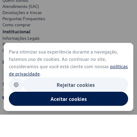
Quem Somos
Atendimento (SAC)
Devoluções e trocas
Perguntas Frequentes
Como comprar
Institucional
Informações Legais
Política de Privacidade
Política de Cookies
Para otimizar sua experiência durante a navegação,
fazemos uso de cookies. Ao continuar no site,
Formas de Pagamento
consideramos que você está ciente com nossas
políticas
de privacidade
.
Segurança
Rejeitar cookies
Aceitar cookies
© 2026 - Volkswagen do Brasil - Todos os direitos reservados