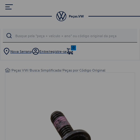
0
Nova Serrana
Entre/registre-se
/
Peças VW
/
Busca Simplificada
/
Peças por Código Original