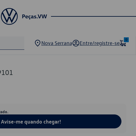
0
Nova Serrana
Entre/registre-se
9101
tado.
Avise-me quando chegar!