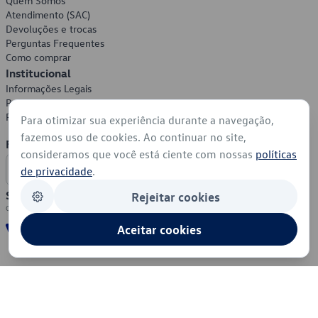
Quem Somos
Atendimento (SAC)
Devoluções e trocas
Perguntas Frequentes
Como comprar
Institucional
Informações Legais
Política de Privacidade
Política de Cookies
Para otimizar sua experiência durante a navegação,
fazemos uso de cookies. Ao continuar no site,
Formas de Pagamento
consideramos que você está ciente com nossas
políticas
de privacidade
.
Segurança
Rejeitar cookies
Aceitar cookies
© 2026 - Volkswagen do Brasil - Todos os direitos reservados