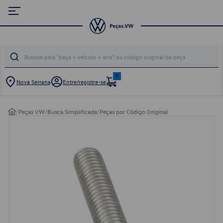
0
Nova Serrana
Entre/registre-se
/
Peças VW
/
Busca Simplificada
/
Peças por Código Original