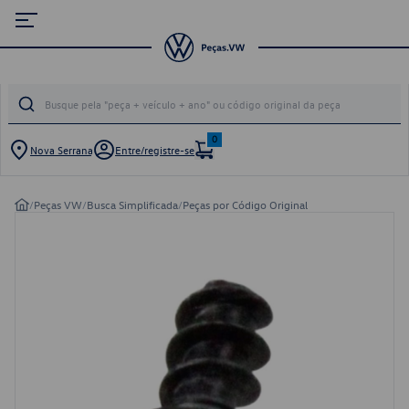
0
Nova Serrana
Entre/registre-se
/
Peças VW
/
Busca Simplificada
/
Peças por Código Original