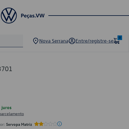
0
Nova Serrana
Entre/registre-se
3701
juros
 parcelamento
por:
Servopa Matriz