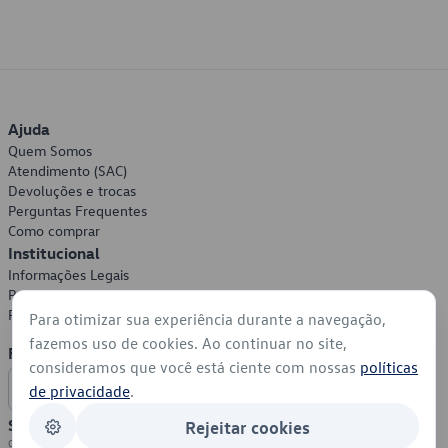
Ajuda
Quem Somos
Atendimento (SAC)
Devoluções e trocas
Perguntas Frequentes
Como comprar
Institucional
Informações Legais
Política de Privacidade
Política de Cookies
Para otimizar sua experiência durante a navegação,
fazemos uso de cookies. Ao continuar no site,
Formas de Pagamento
consideramos que você está ciente com nossas
políticas
de privacidade
.
Segurança
Rejeitar cookies