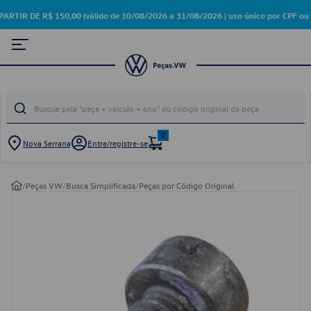
 DE R$ 150,00 (válido de 10/08/2026 a 31/08/2026 | uso único por CPF ou 
0
Nova Serrana
Entre/registre-se
/
Peças VW
/
Busca Simplificada
/
Peças por Código Original