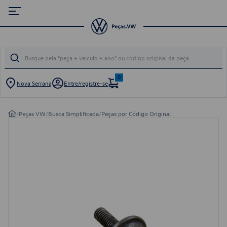
0
Nova Serrana
Entre/registre-se
/
Peças VW
/
Busca Simplificada
/
Peças por Código Original