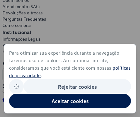
Quem Somos
Atendimento (SAC)
Devoluções e trocas
Perguntas Frequentes
Como comprar
Institucional
Informações Legais
Política de Privacidade
Política de Cookies
Para otimizar sua experiência durante a navegação,
fazemos uso de cookies. Ao continuar no site,
Formas de Pagamento
consideramos que você está ciente com nossas
políticas
de privacidade
.
Segurança
Rejeitar cookies
Aceitar cookies
© 2026 - Volkswagen do Brasil - Todos os direitos reservados