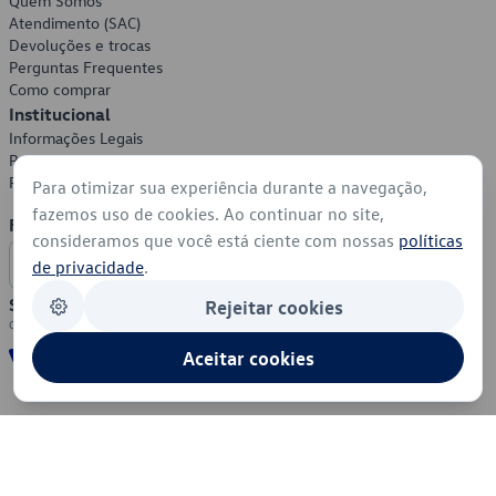
Quem Somos
Atendimento (SAC)
Devoluções e trocas
Perguntas Frequentes
Como comprar
Institucional
Informações Legais
Política de Privacidade
Política de Cookies
Para otimizar sua experiência durante a navegação,
fazemos uso de cookies. Ao continuar no site,
Formas de Pagamento
consideramos que você está ciente com nossas
políticas
de privacidade
.
Segurança
Rejeitar cookies
Aceitar cookies
© 2026 - Volkswagen do Brasil - Todos os direitos reservados