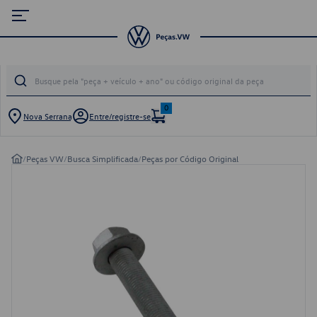
0
Nova Serrana
Entre/registre-se
/
Peças VW
/
Busca Simplificada
/
Peças por Código Original