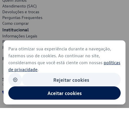
Quem Somos
Atendimento (SAC)
Devoluções e trocas
Perguntas Frequentes
Como comprar
Institucional
Informações Legais
Política de Privacidade
Política de Cookies
Para otimizar sua experiência durante a navegação,
fazemos uso de cookies. Ao continuar no site,
Formas de Pagamento
consideramos que você está ciente com nossas
políticas
de privacidade
.
Segurança
Rejeitar cookies
Aceitar cookies
© 2026 - Volkswagen do Brasil - Todos os direitos reservados