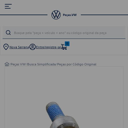
0
Nova Serrana
Entre/registre-se
/
Peças VW
/
Busca Simplificada
/
Peças por Código Original