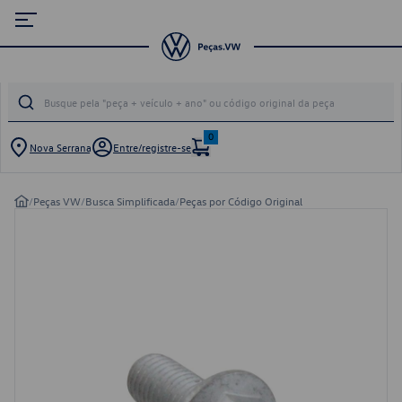
0
Nova Serrana
Entre/registre-se
/
Peças VW
/
Busca Simplificada
/
Peças por Código Original