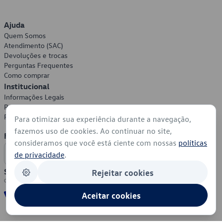
Ajuda
Quem Somos
Atendimento (SAC)
Devoluções e trocas
Perguntas Frequentes
Como comprar
Institucional
Informações Legais
Política de Privacidade
Política de Cookies
Para otimizar sua experiência durante a navegação,
fazemos uso de cookies. Ao continuar no site,
Formas de Pagamento
consideramos que você está ciente com nossas
políticas
de privacidade
.
Segurança
Rejeitar cookies
Aceitar cookies