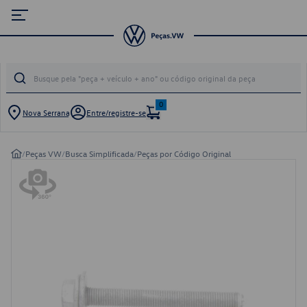
0
Nova Serrana
Entre/registre-se
/
Peças VW
/
Busca Simplificada
/
Peças por Código Original