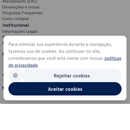
Atendimento (SAC)
Devoluções e trocas
Perguntas Frequentes
Como comprar
Institucional
Informações Legais
Política de Privacidade
Política de Cookies
Para otimizar sua experiência durante a navegação,
fazemos uso de cookies. Ao continuar no site,
Formas de Pagamento
consideramos que você está ciente com nossas
políticas
de privacidade
.
Segurança
Rejeitar cookies
Aceitar cookies
© 2026 - Volkswagen do Brasil - Todos os direitos reservados