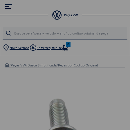
0
Nova Serrana
Entre/registre-se
/
Peças VW
/
Busca Simplificada
/
Peças por Código Original