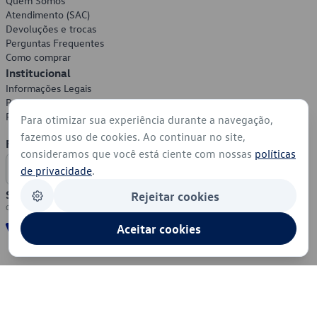
Quem Somos
Atendimento (SAC)
Devoluções e trocas
Perguntas Frequentes
Como comprar
Institucional
Informações Legais
Política de Privacidade
Política de Cookies
Para otimizar sua experiência durante a navegação,
fazemos uso de cookies. Ao continuar no site,
Formas de Pagamento
consideramos que você está ciente com nossas
políticas
de privacidade
.
Segurança
Rejeitar cookies
Aceitar cookies
© 2026 - Volkswagen do Brasil - Todos os direitos reservados