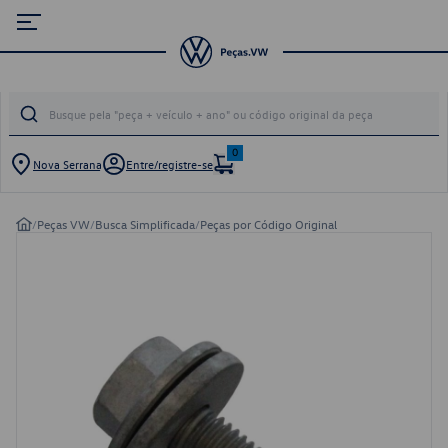
0
Nova Serrana
Entre/registre-se
/
Peças VW
/
Busca Simplificada
/
Peças por Código Original