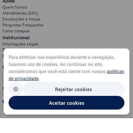
Ajuda
Quem Somos
Atendimento (SAC)
Devoluções e trocas
Perguntas Frequentes
Como comprar
Institucional
Informações Legais
Política de Privacidade
Política de Cookies
Para otimizar sua experiência durante a navegação,
fazemos uso de cookies. Ao continuar no site,
Formas de Pagamento
consideramos que você está ciente com nossas
políticas
de privacidade
.
Segurança
Rejeitar cookies
Aceitar cookies
© 2026 - Volkswagen do Brasil - Todos os direitos reservados