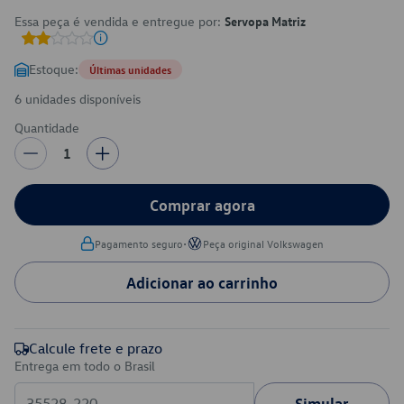
Essa peça é vendida e entregue por:
Servopa Matriz
Estoque:
Últimas unidades
6 unidades disponíveis
Quantidade
1
Comprar agora
•
Pagamento seguro
Peça original Volkswagen
Adicionar ao carrinho
Calcule frete e prazo
Entrega em todo o Brasil
Simular