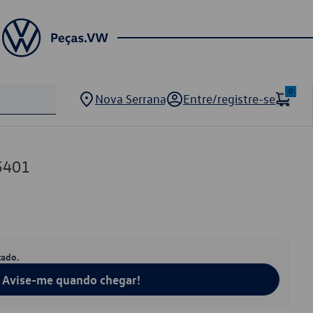
0
Nova Serrana
Entre/registre-se
5401
tado.
Avise-me quando chegar!