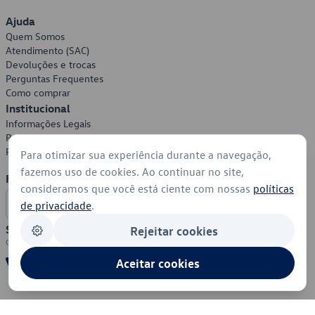
Ajuda
Quem Somos
Atendimento (SAC)
Devoluções e trocas
Perguntas Frequentes
Como comprar
Institucional
Informações Legais
Política de Privacidade
Política de Cookies
Para otimizar sua experiência durante a navegação,
fazemos uso de cookies. Ao continuar no site,
Formas de Pagamento
consideramos que você está ciente com nossas
políticas
de privacidade
.
Segurança
Rejeitar cookies
Aceitar cookies