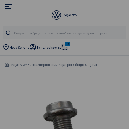
0
Nova Serrana
Entre/registre-se
/
Peças VW
/
Busca Simplificada
/
Peças por Código Original