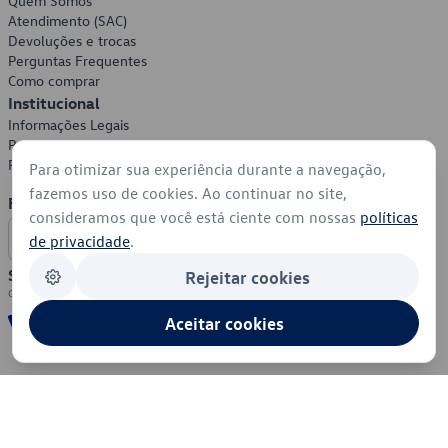
Quem Somos
Atendimento (SAC)
Devoluções e trocas
Perguntas Frequentes
Como comprar
Institucional
Informações Legais
Política de Privacidade
Política de Cookies
Para otimizar sua experiência durante a navegação,
fazemos uso de cookies. Ao continuar no site,
Formas de Pagamento
consideramos que você está ciente com nossas
políticas
de privacidade
.
Segurança
Rejeitar cookies
Aceitar cookies
© 2026 - Volkswagen do Brasil - Todos os direitos reservados