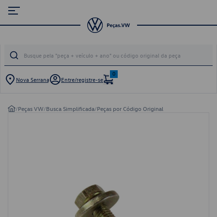
0
Nova Serrana
Entre/registre-se
/
Peças VW
/
Busca Simplificada
/
Peças por Código Original