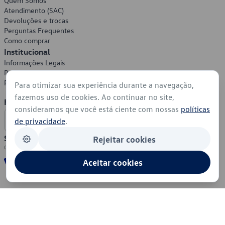
Quem Somos
Atendimento (SAC)
Devoluções e trocas
Perguntas Frequentes
Como comprar
Institucional
Informações Legais
Política de Privacidade
Política de Cookies
Para otimizar sua experiência durante a navegação,
fazemos uso de cookies. Ao continuar no site,
Formas de Pagamento
consideramos que você está ciente com nossas
políticas
de privacidade
.
Segurança
Rejeitar cookies
Aceitar cookies
© 2026 - Volkswagen do Brasil - Todos os direitos reservados