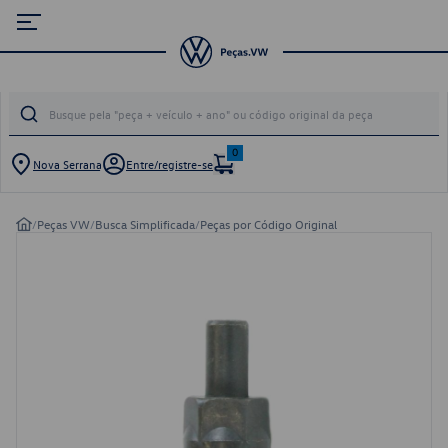
0
Nova Serrana
Entre/registre-se
/
Peças VW
/
Busca Simplificada
/
Peças por Código Original