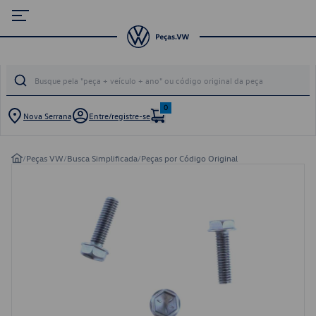
0
Nova Serrana
Entre/registre-se
/
Peças VW
/
Busca Simplificada
/
Peças por Código Original