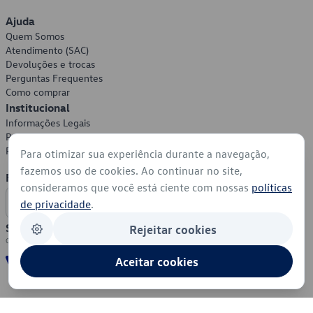
Ajuda
Quem Somos
Atendimento (SAC)
Devoluções e trocas
Perguntas Frequentes
Como comprar
Institucional
Informações Legais
Política de Privacidade
Política de Cookies
Para otimizar sua experiência durante a navegação,
fazemos uso de cookies. Ao continuar no site,
Formas de Pagamento
consideramos que você está ciente com nossas
políticas
de privacidade
.
Segurança
Rejeitar cookies
Aceitar cookies