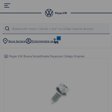
0
Nova Serrana
Entre/registre-se
/
Peças VW
/
Busca Simplificada
/
Peças por Código Original