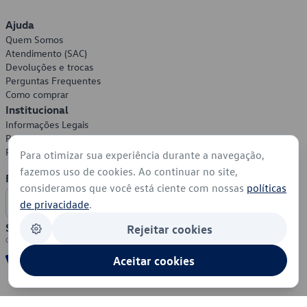
Ajuda
Quem Somos
Atendimento (SAC)
Devoluções e trocas
Perguntas Frequentes
Como comprar
Institucional
Informações Legais
Política de Privacidade
Política de Cookies
Para otimizar sua experiência durante a navegação,
fazemos uso de cookies. Ao continuar no site,
Formas de Pagamento
consideramos que você está ciente com nossas
políticas
de privacidade
.
Segurança
Rejeitar cookies
Aceitar cookies