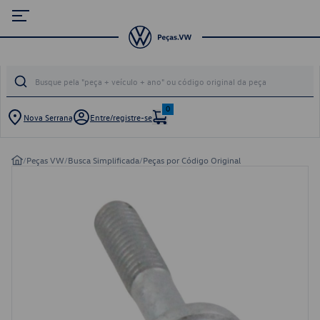
0
Nova Serrana
Entre/registre-se
/
Peças VW
/
Busca Simplificada
/
Peças por Código Original