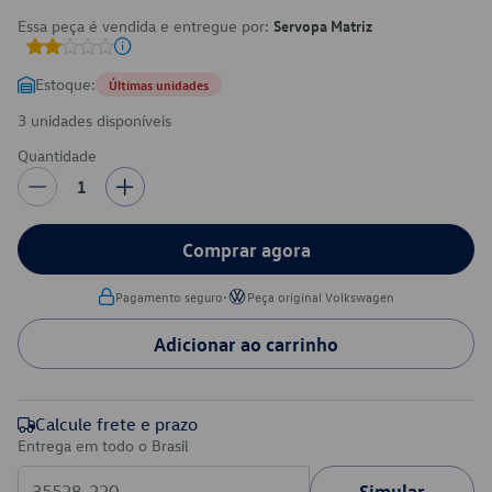
Essa peça é vendida e entregue por:
Servopa Matriz
Estoque:
Últimas unidades
3 unidades disponíveis
Quantidade
1
Comprar agora
•
Pagamento seguro
Peça original Volkswagen
Adicionar ao carrinho
Calcule frete e prazo
Entrega em todo o Brasil
Simular