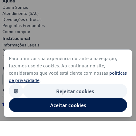
Ajuda
Quem Somos
Atendimento (SAC)
Devoluções e trocas
Perguntas Frequentes
Como comprar
Institucional
Informações Legais
Política de Privacidade
Política de Cookies
Para otimizar sua experiência durante a navegação,
fazemos uso de cookies. Ao continuar no site,
Formas de Pagamento
consideramos que você está ciente com nossas
políticas
de privacidade
.
Segurança
Rejeitar cookies
Aceitar cookies
© 2026 - Volkswagen do Brasil - Todos os direitos reservados