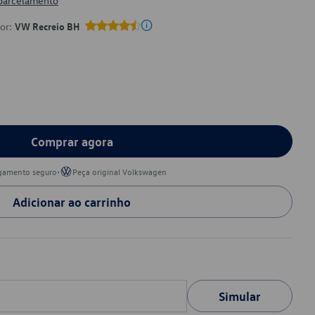
 parcelamento
por:
VW Recreio BH
Comprar agora
•
gamento seguro
Peça original Volkswagen
Adicionar ao carrinho
Simular