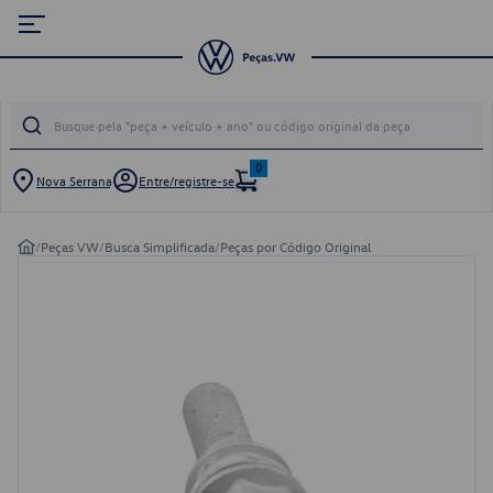
0
Nova Serrana
Entre/registre-se
/
Peças VW
/
Busca Simplificada
/
Peças por Código Original