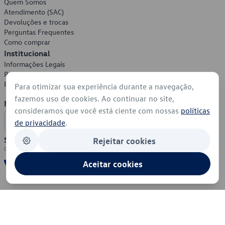
Quem Somos
Atendimento (SAC)
Devoluções e trocas
Perguntas Frequentes
Como comprar
Institucional
Informações Legais
Política de Privacidade
Política de Cookies
Para otimizar sua experiência durante a navegação,
fazemos uso de cookies. Ao continuar no site,
Formas de Pagamento
consideramos que você está ciente com nossas
políticas
de privacidade
.
Segurança
Rejeitar cookies
Aceitar cookies
© 2026 - Volkswagen do Brasil - Todos os direitos reservados