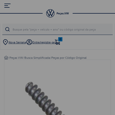
0
Nova Serrana
Entre/registre-se
/
Peças VW
/
Busca Simplificada
/
Peças por Código Original