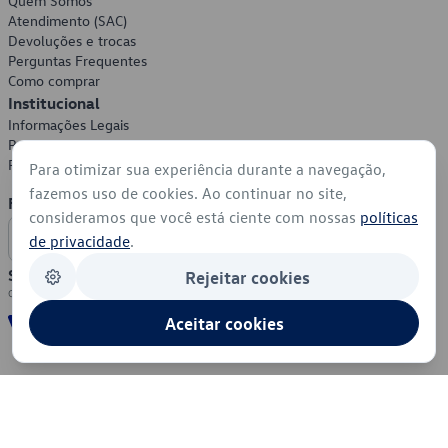
Quem Somos
Atendimento (SAC)
Devoluções e trocas
Perguntas Frequentes
Como comprar
Institucional
Informações Legais
Política de Privacidade
Política de Cookies
Para otimizar sua experiência durante a navegação,
fazemos uso de cookies. Ao continuar no site,
Formas de Pagamento
consideramos que você está ciente com nossas
políticas
de privacidade
.
Segurança
Rejeitar cookies
Aceitar cookies
© 2026 - Volkswagen do Brasil - Todos os direitos reservados