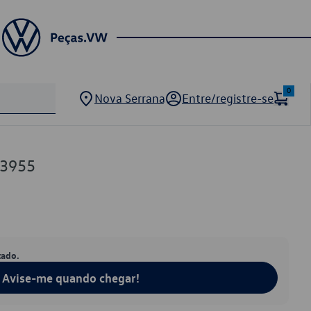
0
Nova Serrana
Entre/registre-se
03955
tado.
Avise-me quando chegar!