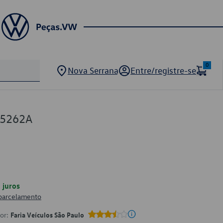
0
Nova Serrana
Entre/registre-se
05262A
juros
 parcelamento
por:
Faria Veículos São Paulo