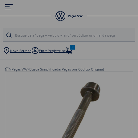
0
Nova Serrana
Entre/registre-se
/
Peças VW
/
Busca Simplificada
/
Peças por Código Original