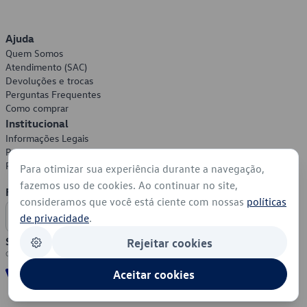
Ajuda
Quem Somos
Atendimento (SAC)
Devoluções e trocas
Perguntas Frequentes
Como comprar
Institucional
Informações Legais
Política de Privacidade
Política de Cookies
Para otimizar sua experiência durante a navegação,
fazemos uso de cookies. Ao continuar no site,
Formas de Pagamento
consideramos que você está ciente com nossas
políticas
de privacidade
.
Segurança
Rejeitar cookies
Aceitar cookies