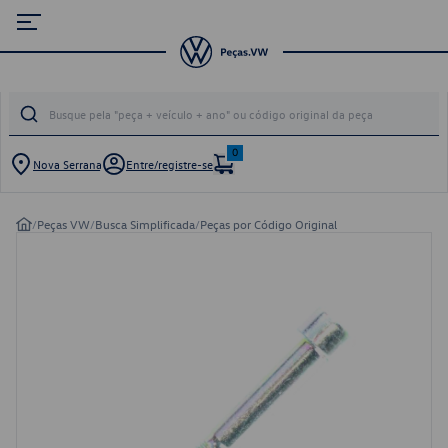
0
Nova Serrana
Entre/registre-se
/
Peças VW
/
Busca Simplificada
/
Peças por Código Original