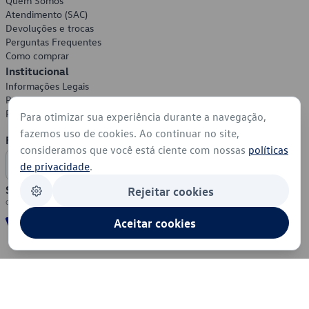
Quem Somos
Atendimento (SAC)
Devoluções e trocas
Perguntas Frequentes
Como comprar
Institucional
Informações Legais
Política de Privacidade
Política de Cookies
Para otimizar sua experiência durante a navegação,
fazemos uso de cookies. Ao continuar no site,
Formas de Pagamento
consideramos que você está ciente com nossas
políticas
de privacidade
.
Segurança
Rejeitar cookies
Aceitar cookies
© 2026 - Volkswagen do Brasil - Todos os direitos reservados