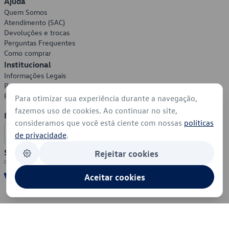
Ajuda
Quem Somos
Atendimento (SAC)
Devoluções e trocas
Perguntas Frequentes
Como comprar
Institucional
Informações Legais
Política de Privacidade
Política de Cookies
Para otimizar sua experiência durante a navegação,
fazemos uso de cookies. Ao continuar no site,
Formas de Pagamento
consideramos que você está ciente com nossas
políticas
de privacidade
.
Segurança
Rejeitar cookies
Aceitar cookies
© 2026 - Volkswagen do Brasil - Todos os direitos reservados