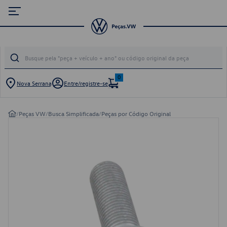
0
Nova Serrana
Entre/registre-se
/
Peças VW
/
Busca Simplificada
/
Peças por Código Original