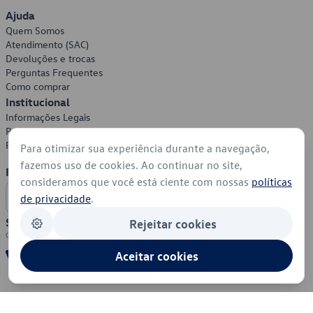
Ajuda
Quem Somos
Atendimento (SAC)
Devoluções e trocas
Perguntas Frequentes
Como comprar
Institucional
Informações Legais
Política de Privacidade
Política de Cookies
Para otimizar sua experiência durante a navegação,
fazemos uso de cookies. Ao continuar no site,
Formas de Pagamento
consideramos que você está ciente com nossas
políticas
de privacidade
.
Segurança
Rejeitar cookies
Aceitar cookies