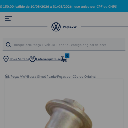
00 (válido de 10/08/2026 a 31/08/2026 | uso único por CPF ou CNPJ)
0
Nova Serrana
Entre/registre-se
/
Peças VW
/
Busca Simplificada
/
Peças por Código Original