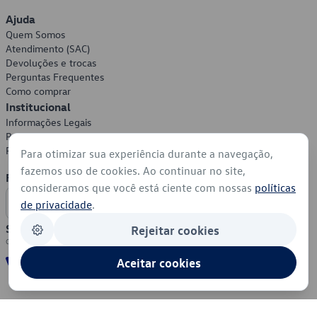
Ajuda
Quem Somos
Atendimento (SAC)
Devoluções e trocas
Perguntas Frequentes
Como comprar
Institucional
Informações Legais
Política de Privacidade
Política de Cookies
Para otimizar sua experiência durante a navegação,
fazemos uso de cookies. Ao continuar no site,
Formas de Pagamento
consideramos que você está ciente com nossas
políticas
de privacidade
.
Segurança
Rejeitar cookies
Aceitar cookies