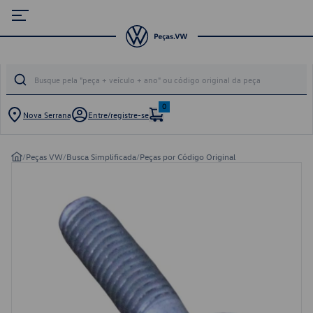
0
Nova Serrana
Entre/registre-se
/
Peças VW
/
Busca Simplificada
/
Peças por Código Original