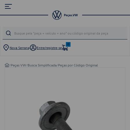
0
Nova Serrana
Entre/registre-se
/
Peças VW
/
Busca Simplificada
/
Peças por Código Original