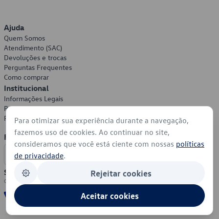
Ajuda
Quem Somos
Atendimento (SAC)
Devoluções e trocas
Perguntas Frequentes
Como comprar
Institucional
Informações Legais
Política de Privacidade
Política de Cookies
Para otimizar sua experiência durante a navegação,
fazemos uso de cookies. Ao continuar no site,
Formas de Pagamento
consideramos que você está ciente com nossas
políticas
de privacidade
.
Segurança
Rejeitar cookies
Aceitar cookies