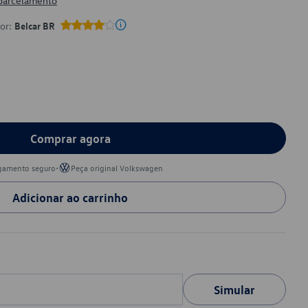
 parcelamento
por:
Belcar BR
Comprar agora
•
gamento seguro
Peça original Volkswagen
Adicionar ao carrinho
Simular