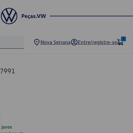
0
Nova Serrana
Entre/registre-se
07991
juros