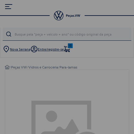
0
Nova Serrana
Entre/registre-se
/
Peças VW
/
Vidros e Carroceria
/
Para-lamas