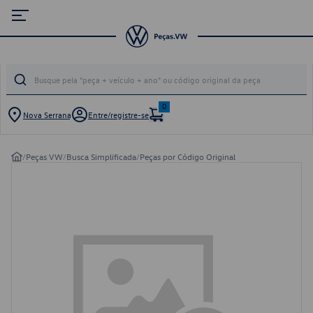
0
Nova Serrana
Entre/registre-se
/
Peças VW
/
Busca Simplificada
/
Peças por Código Original