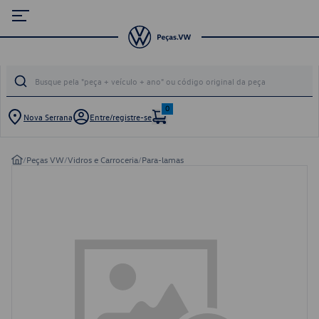
0
Nova Serrana
Entre/registre-se
/
Peças VW
/
Vidros e Carroceria
/
Para-lamas