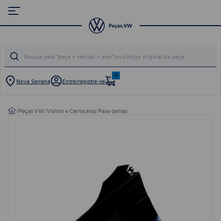
0
Nova Serrana
Entre/registre-se
/
Peças VW
/
Vidros e Carroceria
/
Para-lamas