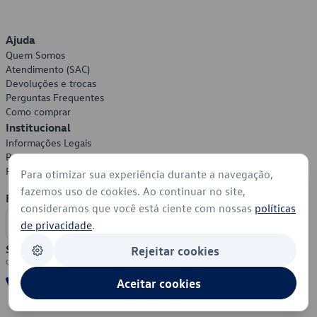
Ajuda
Quem Somos
Atendimento (SAC)
Devoluções e trocas
Perguntas Frequentes
Como comprar
Institucional
Informações Legais
Política de Privacidade
Política de Cookies
Para otimizar sua experiência durante a navegação,
fazemos uso de cookies. Ao continuar no site,
Formas de Pagamento
consideramos que você está ciente com nossas
políticas
de privacidade
.
Segurança
Rejeitar cookies
Aceitar cookies