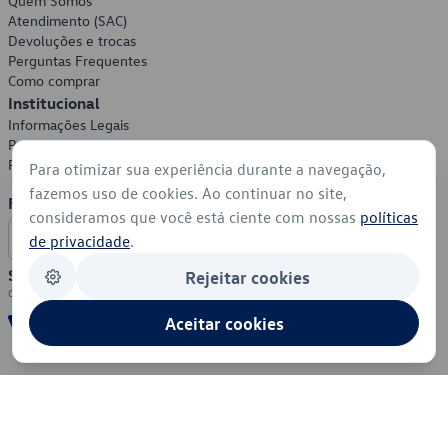
Quem Somos
Atendimento (SAC)
Devoluções e trocas
Perguntas Frequentes
Como comprar
Institucional
Informações Legais
Política de Privacidade
Política de Cookies
Para otimizar sua experiência durante a navegação,
fazemos uso de cookies. Ao continuar no site,
Formas de Pagamento
consideramos que você está ciente com nossas
políticas
de privacidade
.
Segurança
Rejeitar cookies
Aceitar cookies
© 2026 - Volkswagen do Brasil - Todos os direitos reservados