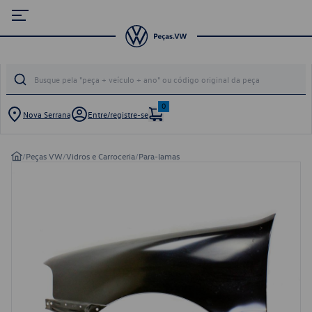
0
Nova Serrana
Entre/registre-se
/
Peças VW
/
Vidros e Carroceria
/
Para-lamas