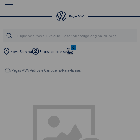
0
Nova Serrana
Entre/registre-se
/
Peças VW
/
Vidros e Carroceria
/
Para-lamas