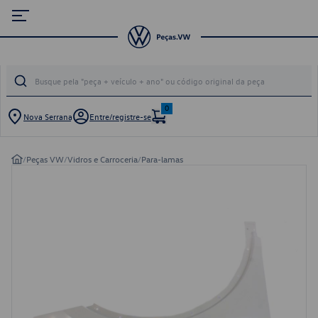
0
Nova Serrana
Entre/registre-se
/
Peças VW
/
Vidros e Carroceria
/
Para-lamas