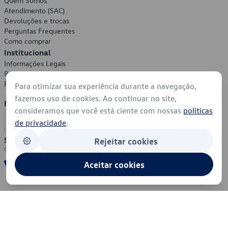
Quem Somos
Atendimento (SAC)
Devoluções e trocas
Perguntas Frequentes
Como comprar
Institucional
Informações Legais
Política de Privacidade
Política de Cookies
Para otimizar sua experiência durante a navegação,
fazemos uso de cookies. Ao continuar no site,
Formas de Pagamento
consideramos que você está ciente com nossas
políticas
de privacidade
.
Segurança
Rejeitar cookies
Aceitar cookies
© 2026 - Volkswagen do Brasil - Todos os direitos reservados