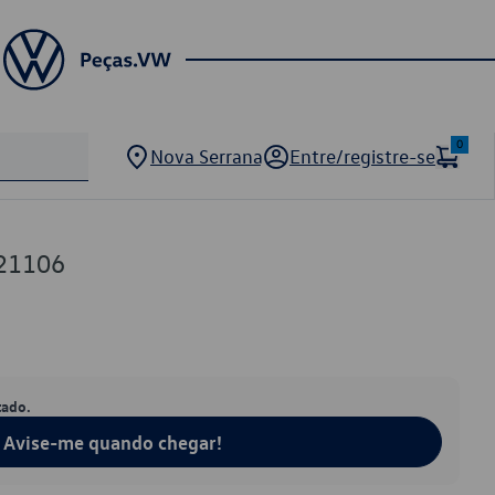
0
Nova Serrana
Entre/registre-se
21106
tado.
Avise-me quando chegar!