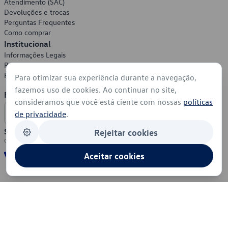
Atendimento (SAC)
Devoluções e trocas
Perguntas Frequentes
Como comprar
Institucional
Informações Legais
Política de Privacidade
Política de Cookies
Para otimizar sua experiência durante a navegação,
fazemos uso de cookies. Ao continuar no site,
Formas de Pagamento
consideramos que você está ciente com nossas
políticas
de privacidade
.
Segurança
Rejeitar cookies
Aceitar cookies
© 2026 - Volkswagen do Brasil - Todos os direitos reservados