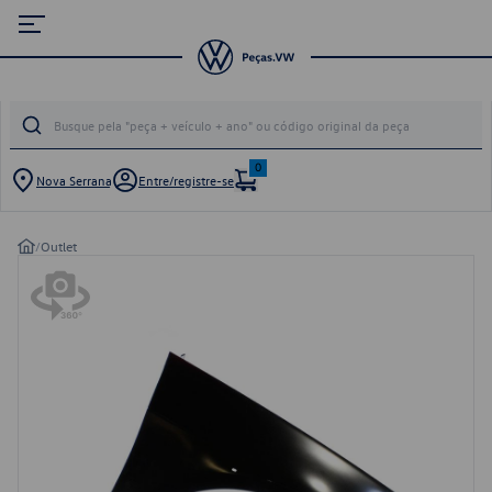
0
Nova Serrana
Entre/registre-se
/
Outlet