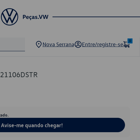
0
Nova Serrana
Entre/registre-se
821106DSTR
tado.
Avise-me quando chegar!